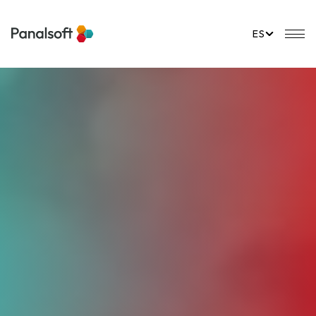
PanalSoft
Na
ES