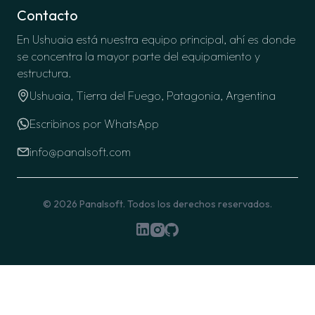
Contacto
En Ushuaia está nuestra equipo principal, ahí es donde
se concentra la mayor parte del equipamiento y
estructura.
Ushuaia, Tierra del Fuego, Patagonia, Argentina
Escribinos por WhatsApp
info@panalsoft.com
© 2026
Panalsoft
. Todos los derechos reservados.